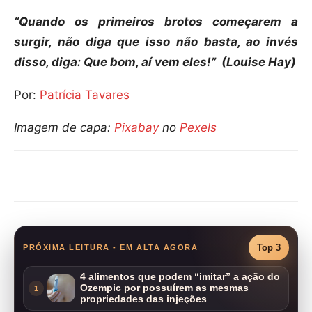
“Quando os primeiros brotos começarem a
surgir, não diga que isso não basta, ao invés
disso, diga: Que bom, aí vem eles!” (Louise Hay)
Por:
Patrícia Tavares
Imagem de capa:
Pixabay
no
Pexels
Compartilhar
Top 3
PRÓXIMA LEITURA - EM ALTA AGORA
4 alimentos que podem “imitar” a ação do
Ozempic por possuírem as mesmas
1
propriedades das injeções