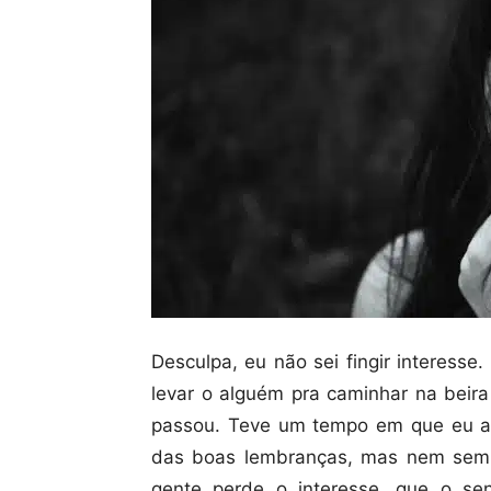
Desculpa, eu não sei fingir interess
levar o alguém pra caminhar na beir
passou. Teve um tempo em que eu ac
das boas lembranças, mas nem sem
gente perde o interesse, que o se