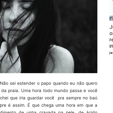
J
o
r
i
Ja
e. Não sei estender o papo quando eu não quero
a da praia. Uma hora todo mundo passa e você
hei que iria guardar você pra sempre no baú
pre é assim. É que chega uma hora em que a
ntimento de unha cravada na pele, de ácido