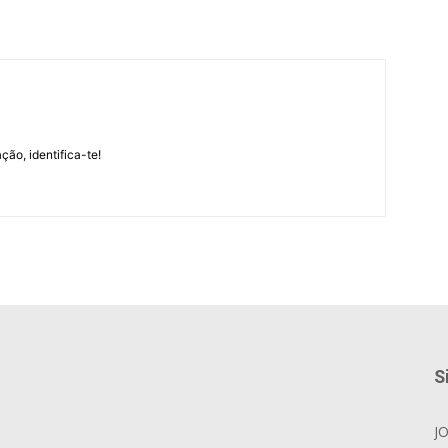
m
ção, identifica-te!
S
J