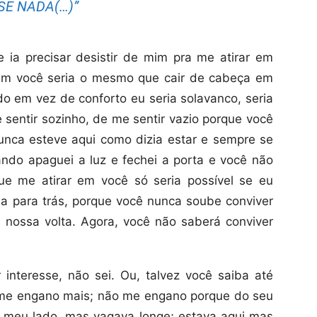
SE NADA(…)”
 ia precisar desistir de mim pra me atirar em
 em você seria o mesmo que cair de cabeça em
o em vez de conforto eu seria solavanco, seria
 sentir sozinho, de me sentir vazio porque você
unca esteve aqui como dizia estar e sempre se
ndo apaguei a luz e fechei a porta e você não
e me atirar em você só seria possível se eu
 para trás, porque você nunca soube conviver
nossa volta. Agora, você não saberá conviver
interesse, não sei. Ou, talvez você saiba até
 me engano mais; não me engano porque do seu
o meu lado, mas vagava longe; estava aqui mas