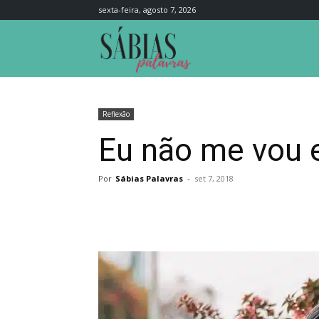
sexta-feira, agosto 7, 2026
Sábias
Palavras
Reflexão
Eu não me vou 
Por
Sábias Palavras
-
set 7, 2018
Compartilhar