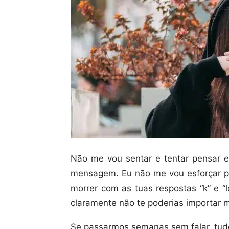
Não me vou sentar e tentar pensar e
mensagem. Eu não me vou esforçar pa
morrer com as tuas respostas “k” e “l
claramente não te poderias importar 
Se passarmos semanas sem falar, tud