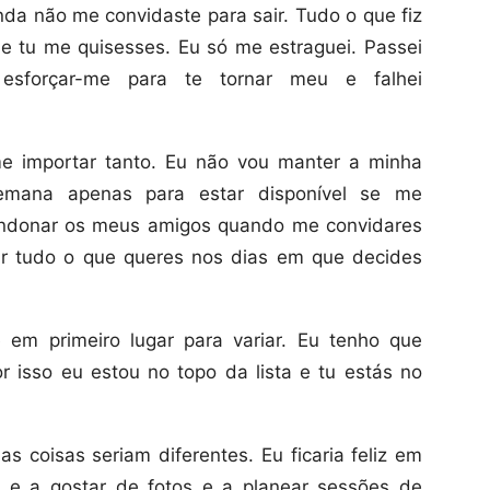
da não me convidaste para sair. Tudo o que fiz
que tu me quisesses. Eu só me estraguei. Passei
sforçar-me para te tornar meu e falhei
e importar tanto. Eu não vou manter a minha
semana apenas para estar disponível se me
bandonar os meus amigos quando me convidares
ar tudo o que queres nos dias em que decides
em primeiro lugar para variar. Eu tenho que
or isso eu estou no topo da lista e tu estás no
s coisas seriam diferentes. Eu ficaria feliz em
 e a gostar de fotos e a planear sessões de