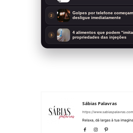
Golpes por telefone começam 
2
desligue imediatamente
4 alimentos que podem “imit
3
propriedades das injeções
Sábias Palavras
https://www.sabiaspalavras.co
Relaxa, dá largas à tua imagina