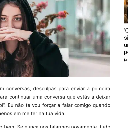
‘
s
u
p
Ja
m conversas, desculpas para enviar a primeira
ra continuar uma conversa que estás a deixar
ol”. Eu não te vou forçar a falar comigo quando
menos em me ter na tua vida.
o bem. Se nunca nos falarmos novamente, tudo