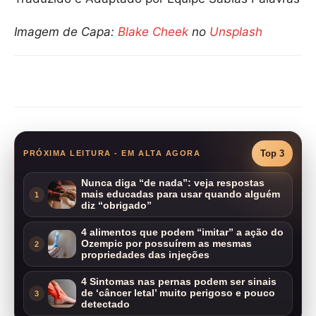
Imagem de Capa:
Blake Cheek
no
Unsplash
Compartilhar
Top 3
PRÓXIMA LEITURA - EM ALTA AGORA
Nunca diga “de nada”: veja respostas
mais educadas para usar quando alguém
1
diz “obrigado”
4 alimentos que podem “imitar” a ação do
Ozempic por possuírem as mesmas
2
propriedades das injeções
4 Sintomas nas pernas podem ser sinais
de ‘câncer letal’ muito perigoso e pouco
3
detectado