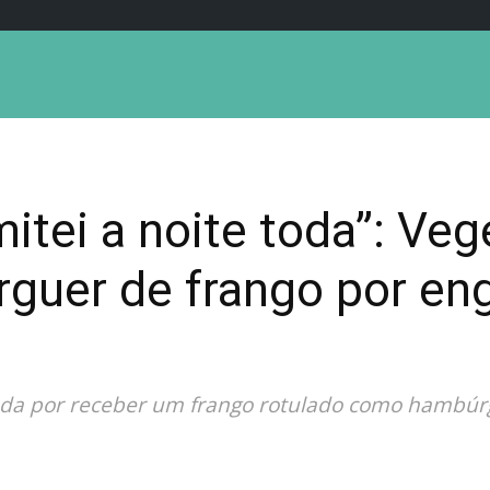
itei a noite toda”: Veg
guer de frango por en
da por receber um frango rotulado como hambúr