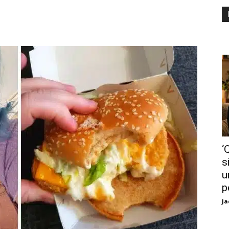
‘
s
u
p
Ja