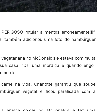
 PERIGOSO rotular alimentos erroneamente!!!”,
ual também adicionou uma foto do hambúrguer
 vegetariana no McDonald’s e estava com muita
ua casa: “Dei uma mordida e quando engoli
a morder.”
carne na vida, Charlotte garantiu que soube
búrguer vegetal e ficou paralisada com a
is arrisca comer no McDonald’s e fez uma