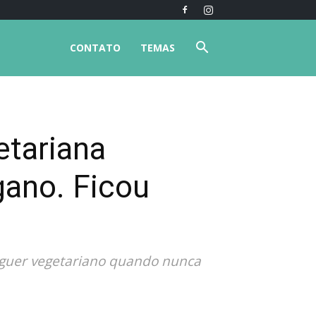
CONTATO
TEMAS
etariana
gano. Ficou
guer vegetariano quando nunca