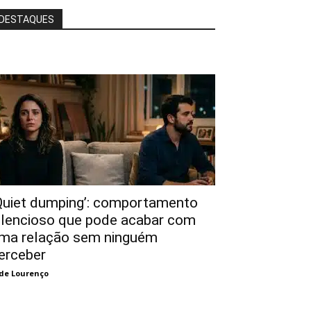
DESTAQUES
Quiet dumping’: comportamento
ilencioso que pode acabar com
ma relação sem ninguém
erceber
de Lourenço