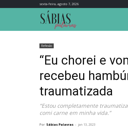
sexta-feira, agosto 7, 2026
Sábias
Palavras
Reflexão
“Eu chorei e vom
recebeu hambúr
traumatizada
“Estou completamente traumatiza
comi carne em minha vida.”
Por
Sábias Palavras
-
jan 13, 2023