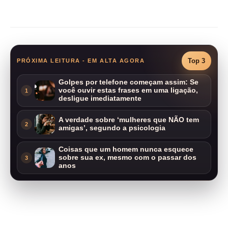
Compartilhar
Top 3
PRÓXIMA LEITURA - EM ALTA AGORA
Golpes por telefone começam assim: Se
você ouvir estas frases em uma ligação,
1
desligue imediatamente
A verdade sobre ‘mulheres que NÃO tem
2
amigas’, segundo a psicologia
Coisas que um homem nunca esquece
sobre sua ex, mesmo com o passar dos
3
anos