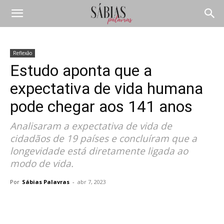
Reflexão
Estudo aponta que a
expectativa de vida humana
pode chegar aos 141 anos
Analisaram a expectativa de vida de
cidadãos de 19 países e concluíram que a
longevidade está diretamente ligada ao
modo de vida.
Por
Sábias Palavras
-
abr 7, 2023
Compartilhar