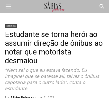
Reflexão
Estudante se torna herói ao
assumir direção de ônibus ao
notar que motorista
desmaiou
“Nem sei o que eu estava fazendo. Eu
imaginei que se batesse ali, talvez o ônibus
capotaria para o outro lado", conta o
estudante.
Por
Sábias Palavras
-
mar 31, 2023
Compartilhar