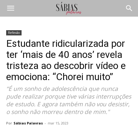
Reflexão
Estudante ridicularizada por
ter ‘mais de 40 anos’ revela
tristeza ao descobrir vídeo e
emociona: “Chorei muito”
“É um sonho de adolescência que nunca
pude realizar porque tive várias interrupções
de estudo. E agora também não vou desistir,
o sonho não morreu dentro de mim."
Por
Sábias Palavras
-
mar 15, 2023
Compartilhar