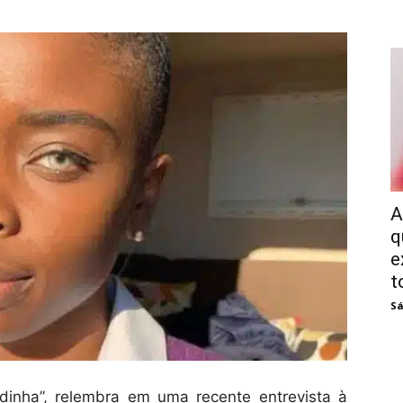
A
q
e
t
Sá
dinha”, relembra em uma recente entrevista à