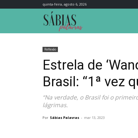
quinta-feira, agosto 6, 2026
Sábias
Palavras
Reflexão
Estrela de ‘Wan
Brasil: “1ª vez 
“Na verdade, o Brasil foi o primei
lágrimas.
Por
Sábias Palavras
-
mar 13, 2023
Compartilhar