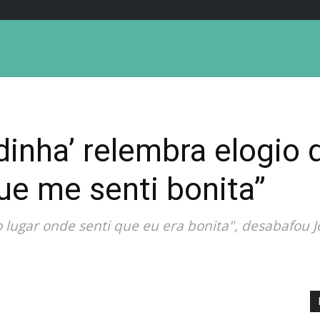
dinha’ relembra elogio
que me senti bonita”
ro lugar onde senti que eu era bonita", desabafou 