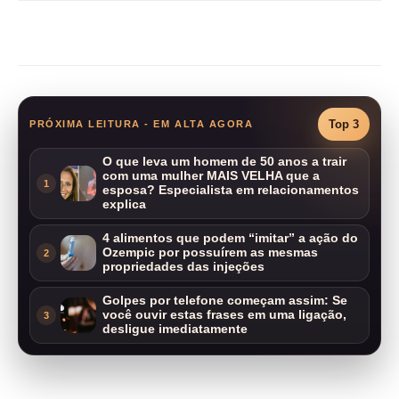
Compartilhar
Top 3
PRÓXIMA LEITURA - EM ALTA AGORA
O que leva um homem de 50 anos a trair
com uma mulher MAIS VELHA que a
1
esposa? Especialista em relacionamentos
explica
4 alimentos que podem “imitar” a ação do
Ozempic por possuírem as mesmas
2
propriedades das injeções
Golpes por telefone começam assim: Se
você ouvir estas frases em uma ligação,
3
desligue imediatamente