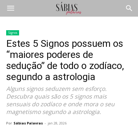
Signos
Estes 5 Signos possuem os
“maiores poderes de
sedução” de todo o zodíaco,
segundo a astrologia
Alguns signos seduzem sem esforço.
Descubra quais são os 5 signos mais
sensuais do zodíaco e onde mora o seu
magnetismo segundo a astrologia.
Por
Sábias Palavras
-
jan 28, 2026
Compartilhar