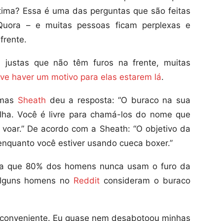
tima? Essa é uma das perguntas que são feitas
Quora – e muitas pessoas ficam perplexas e
frente.
justas que não têm furos na frente, muitas
ve haver um motivo para elas estarem lá
.
imas
Sheath
deu a resposta: “O buraco na sua
ha. Você é livre para chamá-los do nome que
é voar.” De acordo com a Sheath: “O objetivo da
ar enquanto você estiver usando cueca boxer.”
ma que 80% dos homens nunca usam o furo da
alguns homens no
Reddit
consideram o buraco
nconveniente. Eu quase nem desabotoou minhas