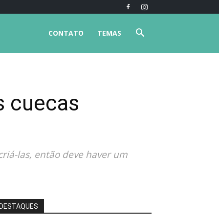
CONTATO
TEMAS
as cuecas
riá-las, então deve haver um
DESTAQUES