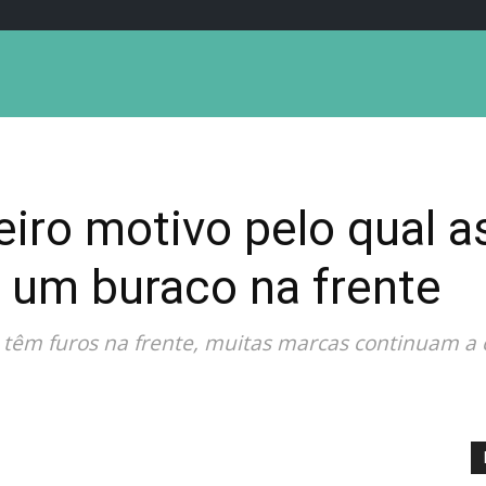
eiro motivo pelo qual 
 um buraco na frente
êm furos na frente, muitas marcas continuam a c