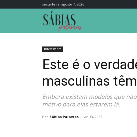
sexta-feira, agosto 7, 2026
Sábias
Palavras
Interessante
Este é o verdad
masculinas têm
Embora existam modelos que não t
motivo para elas estarem lá.
Por
Sábias Palavras
-
jan 13, 2025
Compartilhar