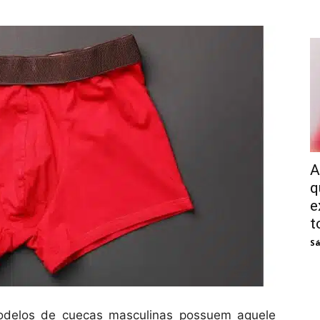
A
q
e
t
Sá
odelos de cuecas masculinas possuem aquele