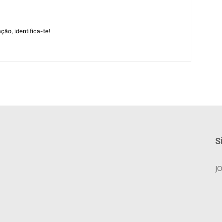
m
ção, identifica-te!
S
J