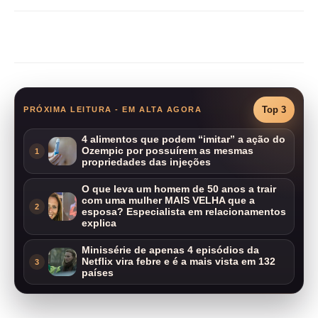
Compartilhar
Top 3
PRÓXIMA LEITURA - EM ALTA AGORA
4 alimentos que podem “imitar” a ação do
Ozempic por possuírem as mesmas
1
propriedades das injeções
O que leva um homem de 50 anos a trair
com uma mulher MAIS VELHA que a
2
esposa? Especialista em relacionamentos
explica
Minissérie de apenas 4 episódios da
Netflix vira febre e é a mais vista em 132
3
países