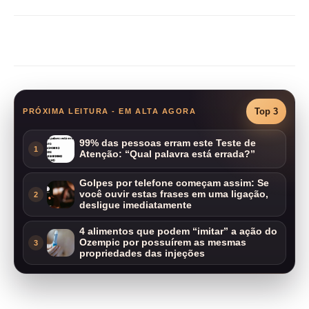
Compartilhar
Top 3
PRÓXIMA LEITURA - EM ALTA AGORA
99% das pessoas erram este Teste de
1
Atenção: “Qual palavra está errada?”
Golpes por telefone começam assim: Se
você ouvir estas frases em uma ligação,
2
desligue imediatamente
4 alimentos que podem “imitar” a ação do
Ozempic por possuírem as mesmas
3
propriedades das injeções