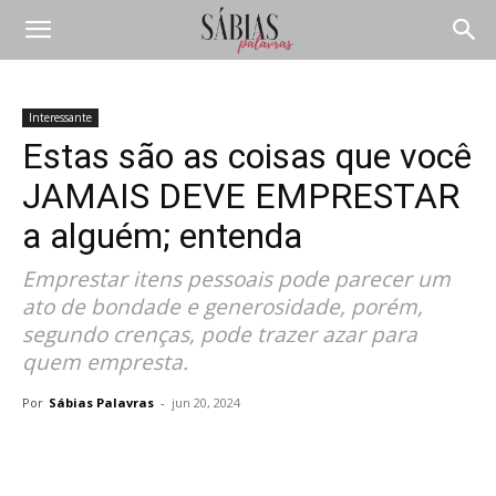
Interessante
Estas são as coisas que você
JAMAIS DEVE EMPRESTAR
a alguém; entenda
Emprestar itens pessoais pode parecer um
ato de bondade e generosidade, porém,
segundo crenças, pode trazer azar para
quem empresta.
Por
Sábias Palavras
-
jun 20, 2024
Compartilhar