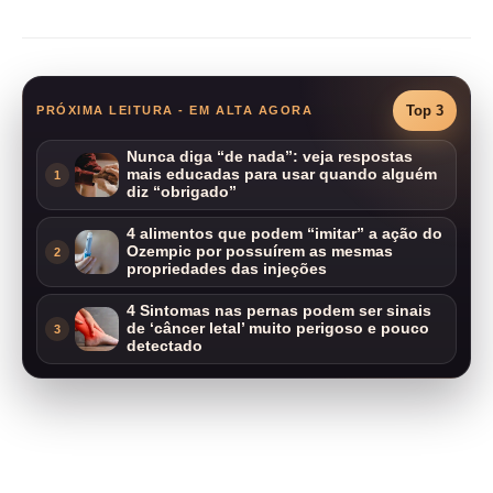
Top 3
PRÓXIMA LEITURA - EM ALTA AGORA
Nunca diga “de nada”: veja respostas
mais educadas para usar quando alguém
1
diz “obrigado”
4 alimentos que podem “imitar” a ação do
Ozempic por possuírem as mesmas
2
propriedades das injeções
4 Sintomas nas pernas podem ser sinais
de ‘câncer letal’ muito perigoso e pouco
3
detectado