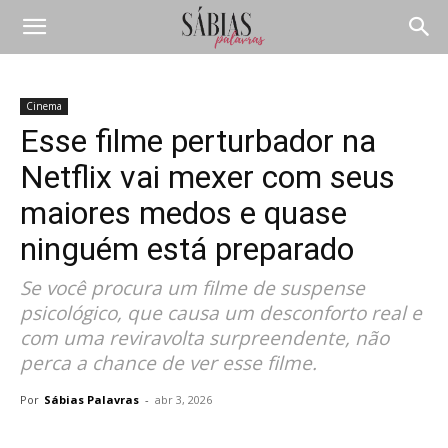
Cinema
Esse filme perturbador na
Netflix vai mexer com seus
maiores medos e quase
ninguém está preparado
Se você procura um filme de suspense
psicológico, que causa um desconforto real e
com uma reviravolta surpreendente, não
perca a chance de ver esse filme.
Por
Sábias Palavras
-
abr 3, 2026
Compartilhar