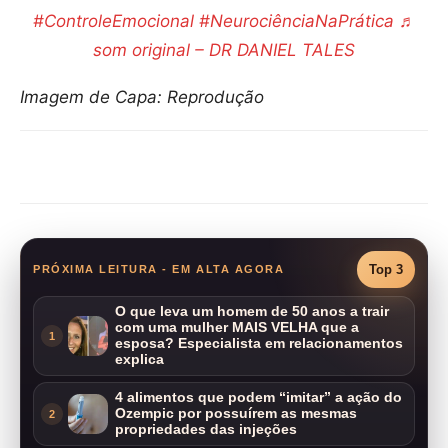
#ControleEmocional
#NeurociênciaNaPrática
♬
som original – DR DANIEL TALES
Imagem de Capa: Reprodução
Compartilhar
Top 3
PRÓXIMA LEITURA - EM ALTA AGORA
O que leva um homem de 50 anos a trair
com uma mulher MAIS VELHA que a
1
esposa? Especialista em relacionamentos
explica
4 alimentos que podem “imitar” a ação do
Ozempic por possuírem as mesmas
2
propriedades das injeções