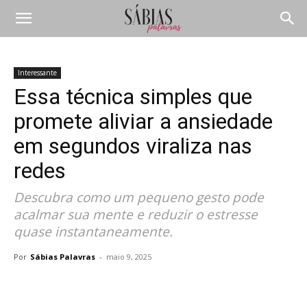
Interessante
Essa técnica simples que
promete aliviar a ansiedade
em segundos viraliza nas
redes
Descubra como um pequeno gesto pode
acalmar sua mente e reduzir o estresse
quase instantaneamente.
Por
Sábias Palavras
-
maio 9, 2025
Compartilhar