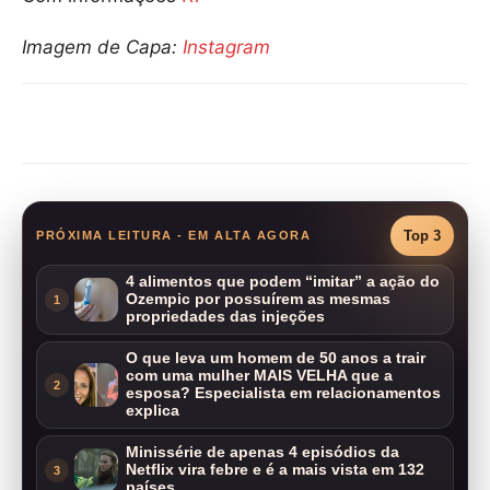
Imagem de Capa:
Instagram
Compartilhar
Top 3
PRÓXIMA LEITURA - EM ALTA AGORA
4 alimentos que podem “imitar” a ação do
Ozempic por possuírem as mesmas
1
propriedades das injeções
O que leva um homem de 50 anos a trair
com uma mulher MAIS VELHA que a
2
esposa? Especialista em relacionamentos
explica
Minissérie de apenas 4 episódios da
Netflix vira febre e é a mais vista em 132
3
países