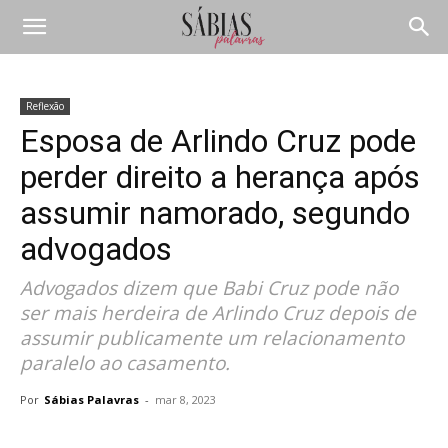
Reflexão
Esposa de Arlindo Cruz pode
perder direito a herança após
assumir namorado, segundo
advogados
Advogados dizem que Babi Cruz pode não
ser mais herdeira de Arlindo Cruz depois de
assumir publicamente um relacionamento
paralelo ao casamento.
Por
Sábias Palavras
-
mar 8, 2023
Compartilhar