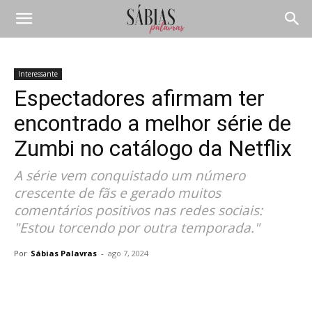
Interessante
Espectadores afirmam ter
encontrado a melhor série de
Zumbi no catálogo da Netflix
A série vem conquistado um número
crescente de fãs e gerado muitos
comentários positivos nas redes sociais:
"Estou torcendo por outra temporada."
Por
Sábias Palavras
-
ago 7, 2024
Compartilhar