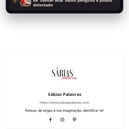
de ‘câncer letal’ muito perigoso e pouco
3
detectado
Sábias Palavras
https://www.sabiaspalavras.com
Relaxa, dá largas à tua imaginação, identifica-te!