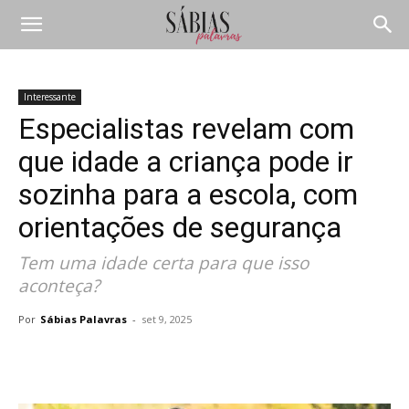
Interessante
Especialistas revelam com
que idade a criança pode ir
sozinha para a escola, com
orientações de segurança
Tem uma idade certa para que isso
aconteça?
Por
Sábias Palavras
-
set 9, 2025
Compartilhar