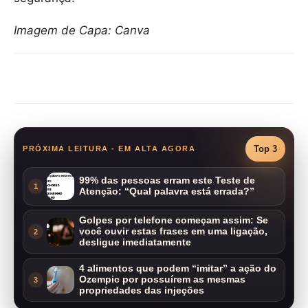
Imagem de Capa: Canva
Compartilhar
Top 3
PRÓXIMA LEITURA - EM ALTA AGORA
99% das pessoas erram este Teste de
1
Atenção: “Qual palavra está errada?”
Golpes por telefone começam assim: Se
você ouvir estas frases em uma ligação,
2
desligue imediatamente
4 alimentos que podem “imitar” a ação do
Ozempic por possuírem as mesmas
3
propriedades das injeções