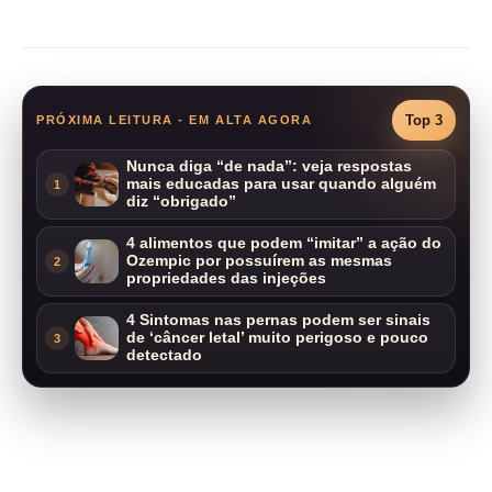
Compartilhar
Top 3
PRÓXIMA LEITURA - EM ALTA AGORA
Nunca diga “de nada”: veja respostas
mais educadas para usar quando alguém
1
diz “obrigado”
4 alimentos que podem “imitar” a ação do
Ozempic por possuírem as mesmas
2
propriedades das injeções
4 Sintomas nas pernas podem ser sinais
de ‘câncer letal’ muito perigoso e pouco
3
detectado