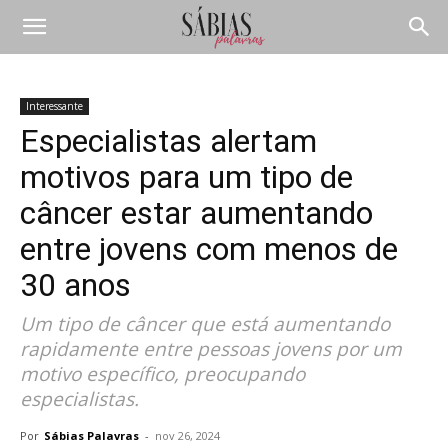
Interessante
Especialistas alertam
motivos para um tipo de
câncer estar aumentando
entre jovens com menos de
30 anos
Um tipo de câncer que está aumentando
rapidamente entre pessoas jovens por um
motivo específico, preocupando
especialistas.
Por
Sábias Palavras
-
nov 26, 2024