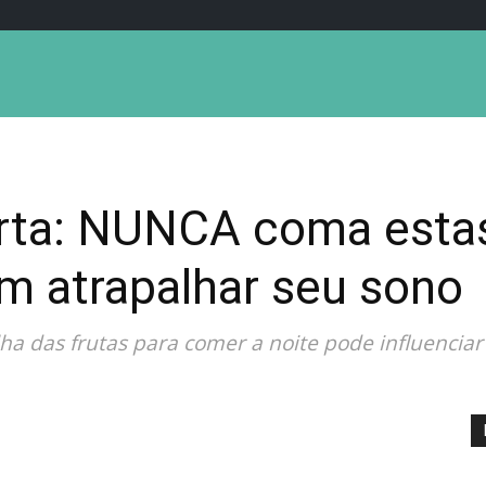
erta: NUNCA coma estas
m atrapalhar seu sono
ha das frutas para comer a noite pode influencia