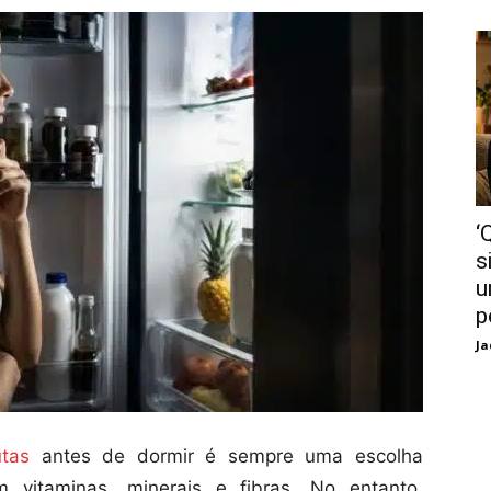
‘
s
u
p
Ja
utas
antes de dormir é sempre uma escolha
m vitaminas, minerais e fibras. No entanto,