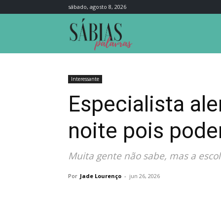
sábado, agosto 8, 2026
Sábias
Palavras
Interessante
Especialista al
noite pois pode
Muita gente não sabe, mas a escol
Por
Jade Lourenço
-
jun 26, 2026
Compartilhar