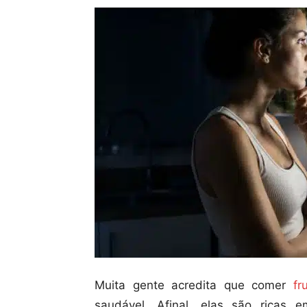
Muita gente acredita que comer
fr
saudável. Afinal, elas são ricas e