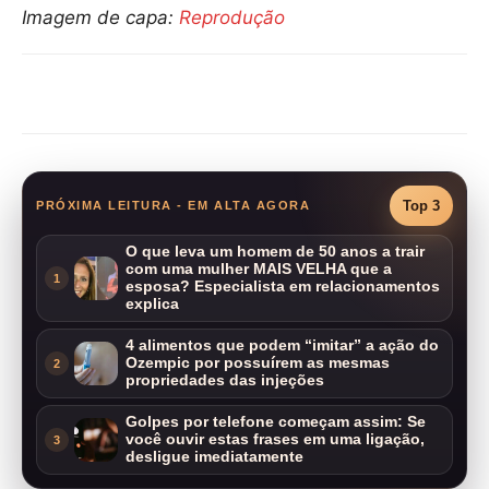
Imagem de capa:
Reprodução
Compartilhar
Top 3
PRÓXIMA LEITURA - EM ALTA AGORA
O que leva um homem de 50 anos a trair
com uma mulher MAIS VELHA que a
1
esposa? Especialista em relacionamentos
explica
4 alimentos que podem “imitar” a ação do
Ozempic por possuírem as mesmas
2
propriedades das injeções
Golpes por telefone começam assim: Se
você ouvir estas frases em uma ligação,
3
desligue imediatamente