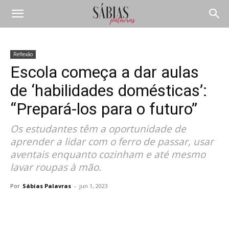
Reflexão
Escola começa a dar aulas
de ‘habilidades domésticas’:
“Prepará-los para o futuro”
Os estudantes têm a oportunidade de
aprender a lidar com o ferro de passar, usar
aventais enquanto cozinham e até mesmo
lavar roupas à mão.
Por
Sábias Palavras
-
jun 1, 2023
Compartilhar