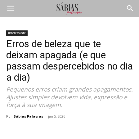
Interessante
Erros de beleza que te
deixam apagada (e que
passam despercebidos no dia
a dia)
Pequenos erros criam grandes apagamentos.
Ajustes simples devolvem vida, expressão e
força à sua imagem.
Por
Sábias Palavras
-
jan 5, 2026
Compartilhar