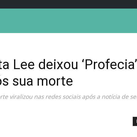
ta Lee deixou ‘Profecia
ós sua morte
rte viralizou nas redes sociais após a notícia de se