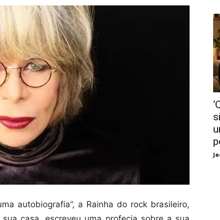
‘
s
u
p
Ja
ma autobiografia”, a Rainha do rock brasileiro,
 sua casa, escreveu uma profecia sobre a sua