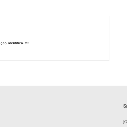
m
ção, identifica-te!
S
J