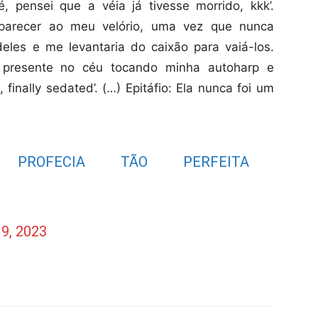
é, pensei que a véia já tivesse morrido, kkk’.
mparecer ao meu velório, uma vez que nunca
les e me levantaria do caixão para vaiá-los.
a presente no céu tocando minha autoharp e
finally sedated’. (…) Epitáfio: Ela nunca foi um
ROFECIA TÃO PERFEITA
9, 2023