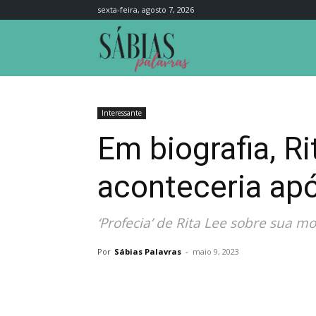
sexta-feira, agosto 7, 2026
Sábias
Palavras
Interessante
Em biografia, Ri
aconteceria ap
‘Profecia’ de Rita Lee sobre sua mo
Por
Sábias Palavras
-
maio 9, 2023
Compartilhar