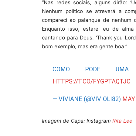
“Nas redes sociais, alguns dirão: ‘U
Nenhum político se atreverá a co
compareci ao palanque de nenhum de
Enquanto isso, estarei eu de alm
cantando para Deus: ‘Thank you Lord, 
bom exemplo, mas era gente boa.”
COMO PODE UMA P
HTTPS://T.CO/FYGPTAQTJC
— VIVIANE (@VIVIOLI82)
MAY 
Imagem de Capa: Instagram
Rita Lee