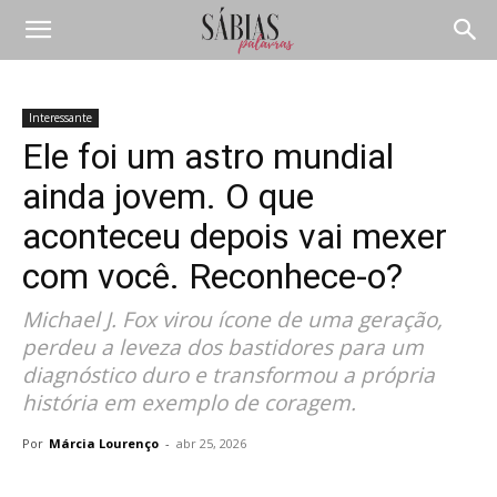
Interessante
Ele foi um astro mundial
ainda jovem. O que
aconteceu depois vai mexer
com você. Reconhece-o?
Michael J. Fox virou ícone de uma geração,
perdeu a leveza dos bastidores para um
diagnóstico duro e transformou a própria
história em exemplo de coragem.
Por
Márcia Lourenço
-
abr 25, 2026
Compartilhar