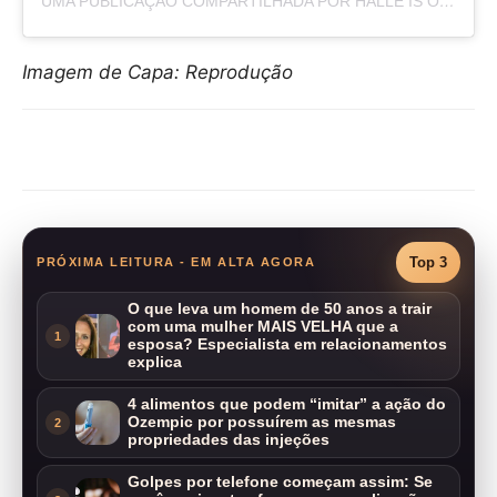
UMA PUBLICAÇÃO COMPARTILHADA POR HALLE IS OUR PRINCESS ARIEL! (@MERMAIDLIVEACTION)
Imagem de Capa: Reprodução
Compartilhar
Top 3
PRÓXIMA LEITURA - EM ALTA AGORA
O que leva um homem de 50 anos a trair
com uma mulher MAIS VELHA que a
1
esposa? Especialista em relacionamentos
explica
4 alimentos que podem “imitar” a ação do
Ozempic por possuírem as mesmas
2
propriedades das injeções
Golpes por telefone começam assim: Se