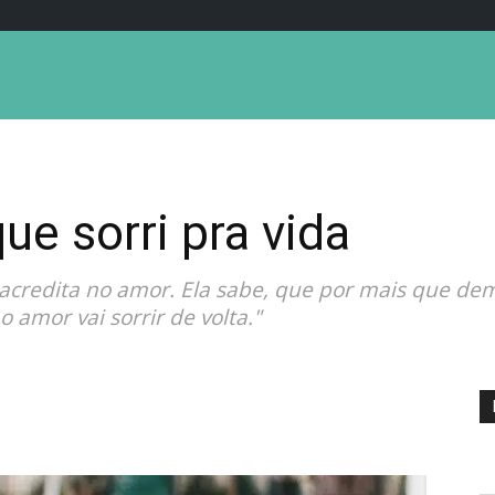
ue sorri pra vida
 acredita no amor. Ela sabe, que por mais que de
 amor vai sorrir de volta."