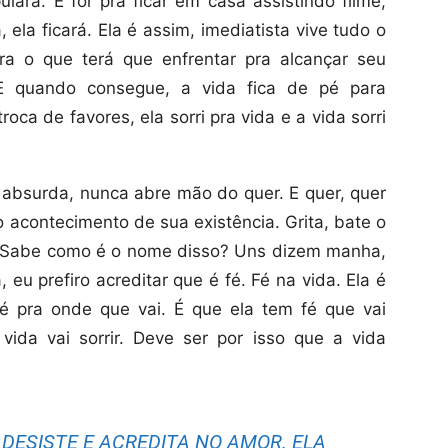
lará. E for pra ficar em casa assistindo filme,
ela ficará. Ela é assim, imediatista vive tudo o
ra o que terá que enfrentar pra alcançar seu
. E quando consegue, a vida fica de pé para
oca de favores, ela sorri pra vida e a vida sorri
absurda, nunca abre mão do quer. E quer, quer
o acontecimento de sua existência. Grita, bate o
sti. Sabe como é o nome disso? Uns dizem manha,
eu prefiro acreditar que é fé. Fé na vida. Ela é
é pra onde que vai. É que ela tem fé que vai
vida vai sorrir. Deve ser por isso que a vida
 DESISTE E ACREDITA NO AMOR. ELA