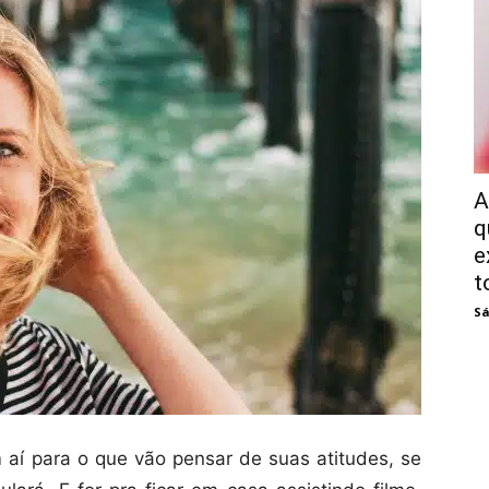
A
q
e
t
Sá
aí para o que vão pensar de suas atitudes, se