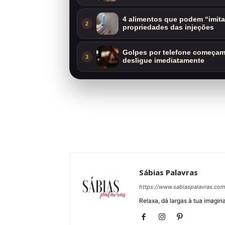
4 alimentos que podem “imit
2
propriedades das injeções
Golpes por telefone começam 
3
desligue imediatamente
Sábias Palavras
https://www.sabiaspalavras.co
Relaxa, dá largas à tua imagina