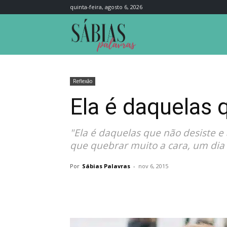
quinta-feira, agosto 6, 2026
Sábias
Palavras
Reflexão
Ela é daquelas q
"Ela é daquelas que não desiste e
que quebrar muito a cara, um dia o
Por
Sábias Palavras
-
nov 6, 2015
Compartilhar