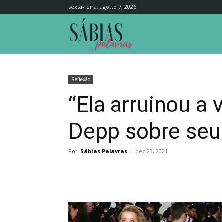
sexta-feira, agosto 7, 2026
Sábias
Palavras
Reflexão
“Ela arruinou a
Depp sobre se
Por
Sábias Palavras
-
dez 23, 2021
Compartilhar