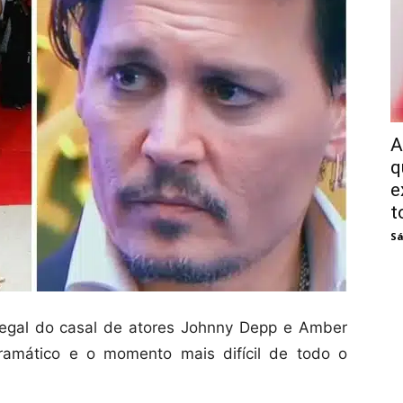
A
q
e
t
Sá
legal do casal de atores Johnny Depp e Amber
dramático e o momento mais difícil de todo o