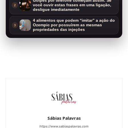
Golpes por telefone começam assim: Se
você ouvir estas frases em uma ligação,
2
desligue imediatamente
4 alimentos que podem “imitar” a ação do
Ozempic por possuírem as mesmas
3
propriedades das injeções
Sábias Palavras
https://www.sabiaspalavras.com