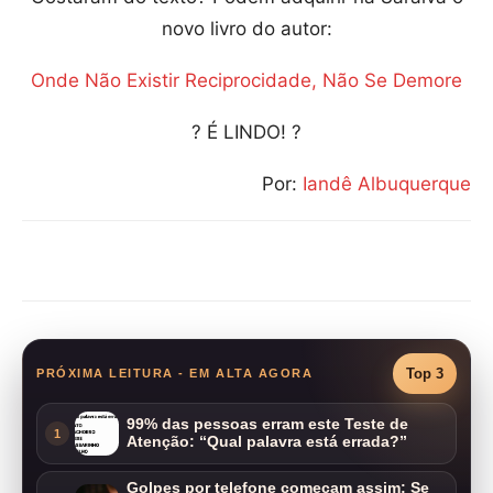
novo livro do autor:
Onde Não Existir Reciprocidade, Não Se Demore
? É LINDO! ?
Por:
Iandê Albuquerque
Compartilhar
Top 3
PRÓXIMA LEITURA - EM ALTA AGORA
99% das pessoas erram este Teste de
1
Atenção: “Qual palavra está errada?”
Golpes por telefone começam assim: Se