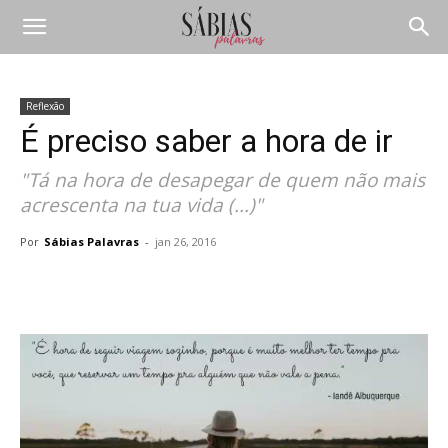
Reflexão
É preciso saber a hora de ir
"Tá na hora de desapegar de quem não mais
acrescenta na tua vida (...)"
Por
Sábias Palavras
-
jan 26, 2016
Compartilhar