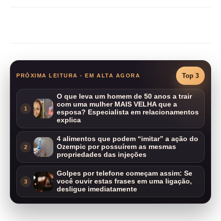
Compartilhar
Top 3
PRÓXIMA LEITURA - EM ALTA AGORA
O que leva um homem de 50 anos a trair
com uma mulher MAIS VELHA que a
1
esposa? Especialista em relacionamentos
explica
4 alimentos que podem “imitar” a ação do
Ozempic por possuírem as mesmas
2
propriedades das injeções
Golpes por telefone começam assim: Se
você ouvir estas frases em uma ligação,
3
desligue imediatamente