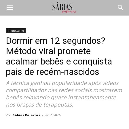
Interessante
Dormir em 12 segundos?
Método viral promete
acalmar bebês e conquista
pais de recém-nascidos
A técnica ganhou popularidade após vídeos
compartilhados nas redes sociais mostrarem
bebês relaxando quase instantaneamente
nos braços de terapeutas.
Por
Sábias Palavras
-
jan 2, 2026
Compartilhar