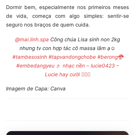
Dormir bem, especialmente nos primeiros meses
de vida, começa com algo simples: sentir-se
seguro nos braços de quem cuida.
@mai.linh.spa
Công chúa Lisa sinh non 2kg
nhưng tv con hợp tác cô massa lắm ạ☺️
#tambesosinh
#tapvandongchobe
#berong🐉
#embedangyeu
♬ nhạc nền – lucie0423 –
Lucie hay cười 👩‍❤️‍👩
Imagem de Capa: Canva
Compartilhar