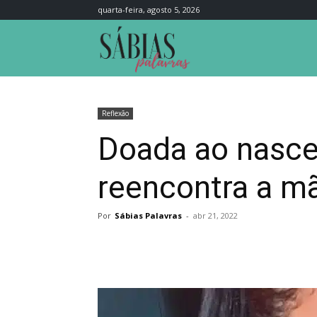
quarta-feira, agosto 5, 2026
Sábias
Palavras
Reflexão
Doada ao nascer
reencontra a m
Por
Sábias Palavras
-
abr 21, 2022
Compartilhar