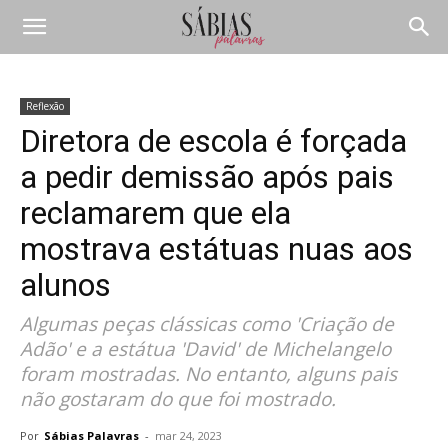
Reflexão
Diretora de escola é forçada
a pedir demissão após pais
reclamarem que ela
mostrava estátuas nuas aos
alunos
Algumas peças clássicas como 'Criação de
Adão' e a estátua 'David' de Michelangelo
foram mostradas. No entanto, alguns pais
não gostaram do que foi mostrado.
Por
Sábias Palavras
-
mar 24, 2023