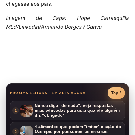
chegasse aos pais.
Imagem de Capa: Hope Carrasquilla
MEd/LinkedIn/Armando Borges / Canva
Compartilhar
Top 3
PRÓXIMA LEITURA - EM ALTA AGORA
Nunca diga “de nada”: veja respostas
mais educadas para usar quando alguém
1
diz “obrigado”
4 alimentos que podem “imitar” a ação do
Ozempic por possuírem as mesmas
2