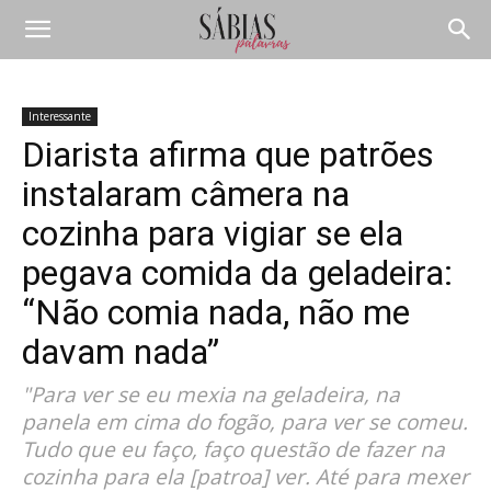
Interessante
Diarista afirma que patrões
instalaram câmera na
cozinha para vigiar se ela
pegava comida da geladeira:
“Não comia nada, não me
davam nada”
"Para ver se eu mexia na geladeira, na
panela em cima do fogão, para ver se comeu.
Tudo que eu faço, faço questão de fazer na
cozinha para ela [patroa] ver. Até para mexer