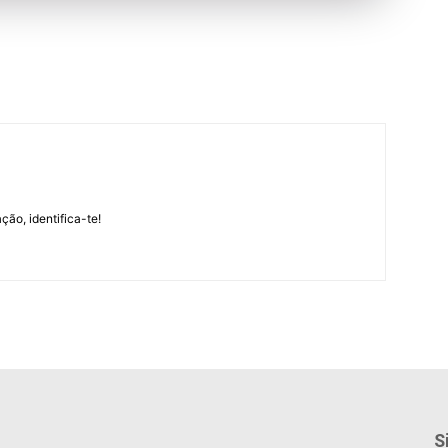
m
ção, identifica-te!
S