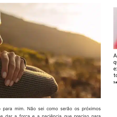
A
q
e
t
Sá
o para mim. Não sei como serão os próximos
 dar a força e a paciência que preciso para