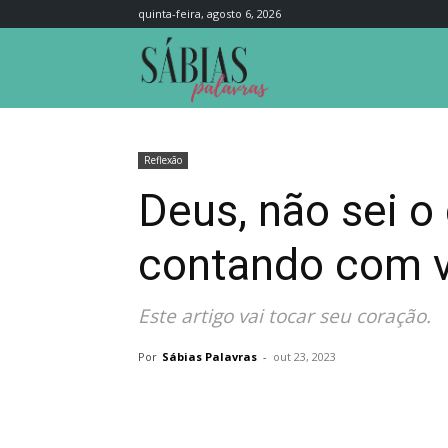
quinta-feira, agosto 6, 2026
Sábias
Palavras
Reflexão
Deus, não sei o
contando com 
Este artigo vai tocar seu coração.
Por
Sábias Palavras
-
out 23, 2023
Compartilhar