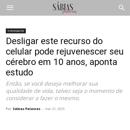
Interessante
Desligar este recurso do
celular pode rejuvenescer seu
cérebro em 10 anos, aponta
estudo
Então, se você deseja melhorar sua
qualidade de vida, talvez seja o momento de
considerar a fazer o mesmo.
Por
Sábias Palavras
-
mar 31, 2025
Compartilhar