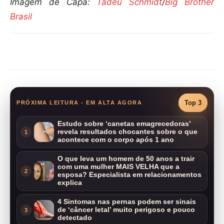
Imagem de Capa:
Tadeu Schmidt
/
Big Brother
Brasil
Compartilhar
Top 3
PRÓXIMA LEITURA - EM ALTA AGORA
Estudo sobre ‘canetas emagrecedoras’
revela resultados chocantes sobre o que
1
acontece com o corpo após 1 ano
O que leva um homem de 50 anos a trair
com uma mulher MAIS VELHA que a
2
esposa? Especialista em relacionamentos
explica
4 Sintomas nas pernas podem ser sinais
de ‘câncer letal’ muito perigoso e pouco
3
detectado