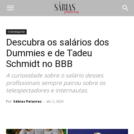
Interessante
Descubra os salários dos
Dummies e de Tadeu
Schmidt no BBB
A curiosidade sobre o salário desses
profissionais sempre pairou sobre os
telespectadores e internautas.
Por
Sábias Palavras
-
abr 2, 2024
Compartilhar