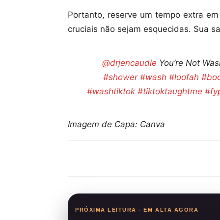
Portanto, reserve um tempo extra em 
cruciais não sejam esquecidas. Sua s
@drjencaudle
You’re Not Was
#shower
#wash
#loofah
#bo
#washtiktok
#tiktoktaughtme
#fy
Imagem de Capa: Canva
Compartilhar
PRÓXIMA LEITURA - EM ALTA AGORA