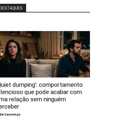
DESTAQUES
Quiet dumping’: comportamento
ilencioso que pode acabar com
ma relação sem ninguém
erceber
de Lourenço