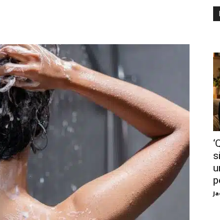
‘
s
u
p
Ja