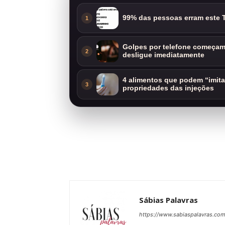
99% das pessoas erram este T
1
Golpes por telefone começam 
2
desligue imediatamente
4 alimentos que podem “imit
3
propriedades das injeções
Sábias Palavras
https://www.sabiaspalavras.co