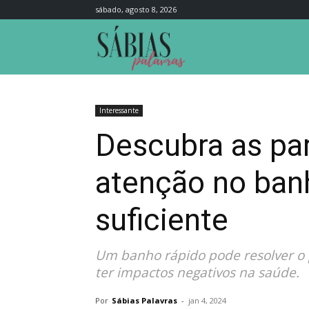
sábado, agosto 8, 2026
Sábias
Palavras
Interessante
Descubra as pa
atenção no ban
suficiente
Um banho rápido pode resolver o
ter impactos negativos na saúde.
Por
Sábias Palavras
-
jan 4, 2024