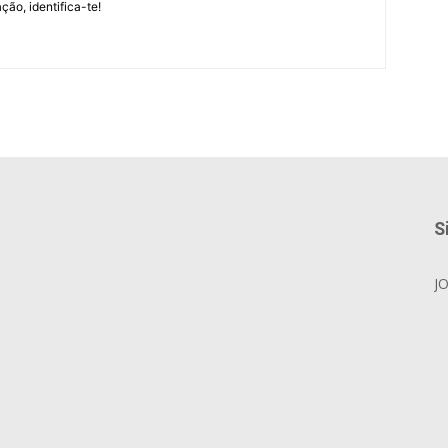
ção, identifica-te!
S
J