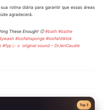
sua rotina diária para garantir que essas áreas
aúde agradecerá.
hing These Enough! 🤢
#bath
#bathe
dywash
#loofahsponge
#loofahtiktok
p
#fypシ
♬ original sound – DrJenCaudle
Top 3