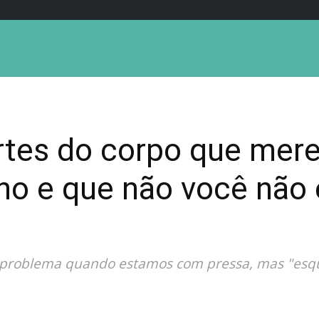
rtes do corpo que mer
ho e que não você não 
 problema quando estamos com pressa, mas "esqu