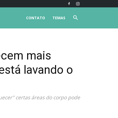
CONTATO
TEMAS
ecem mais
está lavando o
ecer" certas áreas do corpo pode