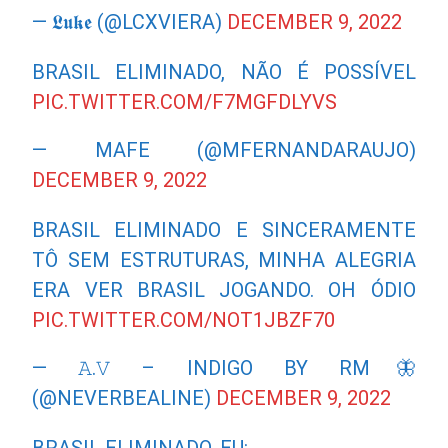
— 𝕷𝖚𝖐𝖊 (@LCXVIERA)
DECEMBER 9, 2022
BRASIL ELIMINADO, NÃO É POSSÍVEL
PIC.TWITTER.COM/F7MGFDLYVS
— MAFE (@MFERNANDARAUJO)
DECEMBER 9, 2022
BRASIL ELIMINADO E SINCERAMENTE
TÔ SEM ESTRUTURAS, MINHA ALEGRIA
ERA VER BRASIL JOGANDO. OH ÓDIO
PIC.TWITTER.COM/NOT1JBZF70
— 𝙰.𝚅 – INDIGO BY RM🦋
(@NEVERBEALINE)
DECEMBER 9, 2022