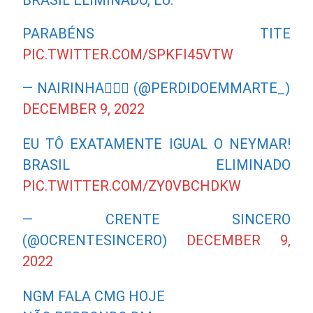
BRASIL ELIMINADO, EU:
PARABÉNS TITE
PIC.TWITTER.COM/SPKFI45VTW
— NAIRINHA🏳️‍🌈🦑 (@PERDIDOEMMARTE_)
DECEMBER 9, 2022
EU TÔ EXATAMENTE IGUAL O NEYMAR!
BRASIL ELIMINADO
PIC.TWITTER.COM/ZY0VBCHDKW
— CRENTE SINCERO
(@OCRENTESINCERO)
DECEMBER 9,
2022
NGM FALA CMG HOJE