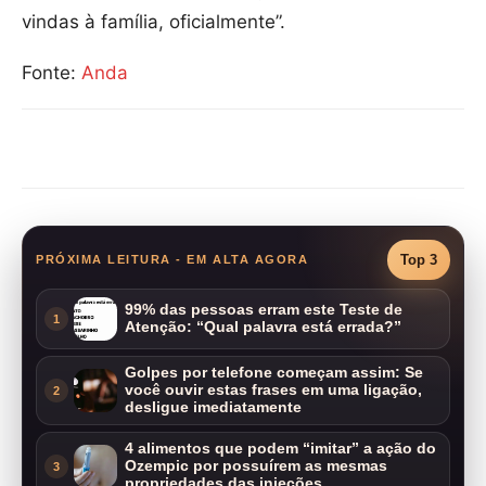
vindas à família, oficialmente”.
Fonte:
Anda
Compartilhar
Top 3
PRÓXIMA LEITURA - EM ALTA AGORA
99% das pessoas erram este Teste de
1
Atenção: “Qual palavra está errada?”
Golpes por telefone começam assim: Se
você ouvir estas frases em uma ligação,
2
desligue imediatamente
4 alimentos que podem “imitar” a ação do
Ozempic por possuírem as mesmas
3
propriedades das injeções