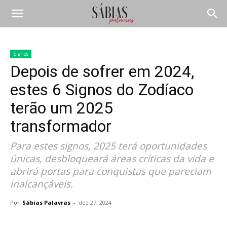
Signos
Depois de sofrer em 2024,
estes 6 Signos do Zodíaco
terão um 2025
transformador
Para estes signos, 2025 terá oportunidades
únicas, desbloqueará áreas críticas da vida e
abrirá portas para conquistas que pareciam
inalcançáveis.
Por
Sábias Palavras
-
dez 27, 2024
Compartilhar