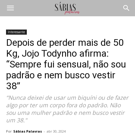
Interessante
Depois de perder mais de 50
Kg, Jojo Todynho afirma:
“Sempre fui sensual, não sou
padrão e nem busco vestir
38”
“Nunca deixei de usar um biquíni ou de fazer
algo por ter um corpo fora do padrão. Não
sou uma mulher padrão e nem busco vestir
um 38."
Por
Sábias Palavras
-
abr 30, 2024