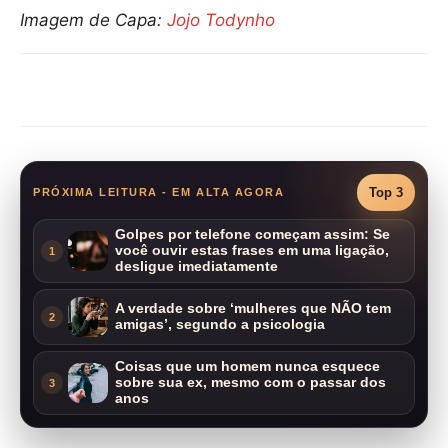
Imagem de Capa:
Jojo Todynho
Compartilhar
Top 3
PRÓXIMA LEITURA - EM ALTA AGORA
Golpes por telefone começam assim: Se
você ouvir estas frases em uma ligação,
1
desligue imediatamente
A verdade sobre ‘mulheres que NÃO tem
2
amigas’, segundo a psicologia
Coisas que um homem nunca esquece
sobre sua ex, mesmo com o passar dos
3
anos