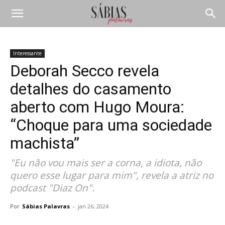
Interessante
Deborah Secco revela
detalhes do casamento
aberto com Hugo Moura:
“Choque para uma sociedade
machista”
"Eu não vou mais ser a corna, a idiota, não
quero esse lugar para mim", revela a atriz no
podcast "Diaz On".
Por
Sábias Palavras
-
jan 26, 2024