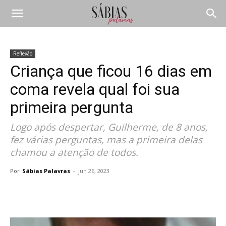
Reflexão
Criança que ficou 16 dias em
coma revela qual foi sua
primeira pergunta
Logo após despertar, Guilherme, de 8 anos,
fez várias perguntas, mas a primeira delas
chamou a atenção de todos.
Por
Sábias Palavras
-
jun 26, 2023
Compartilhar