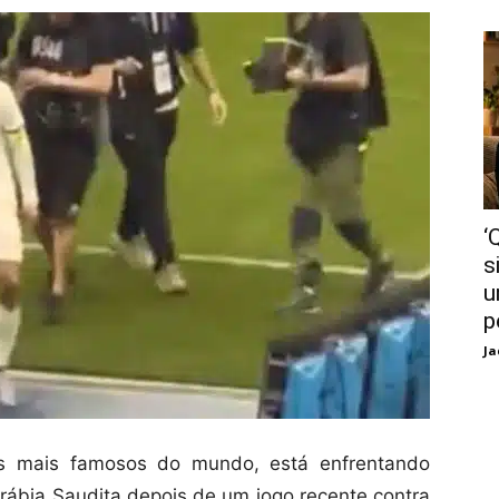
‘
s
u
p
Ja
es mais famosos do mundo, está enfrentando
Arábia Saudita depois de um jogo recente contra