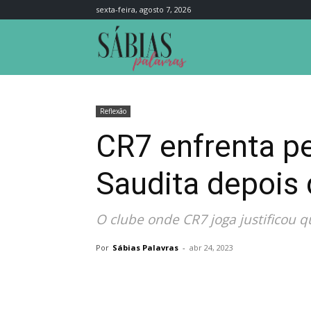
sexta-feira, agosto 7, 2026
Sábias
Palavras
Reflexão
CR7 enfrenta p
Saudita depois
O clube onde CR7 joga justificou q
Por
Sábias Palavras
-
abr 24, 2023
Compartilhar