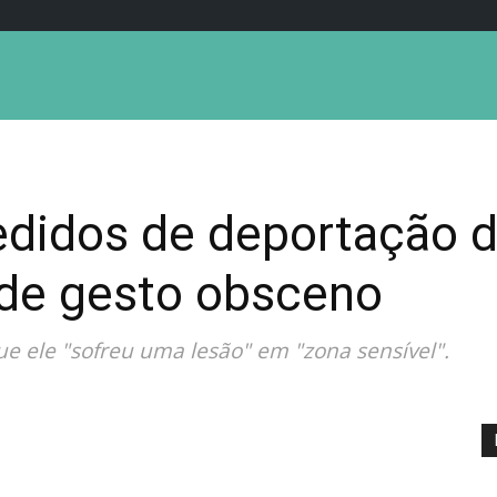
edidos de deportação d
 de gesto obsceno
ue ele "sofreu uma lesão" em "zona sensível".