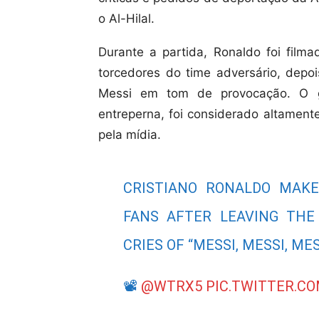
o Al-Hilal.
Durante a partida, Ronaldo foi fil
torcedores do time adversário, depo
Messi em tom de provocação. O g
entreperna, foi considerado altament
pela mídia.
CRISTIANO RONALDO MAKE
FANS AFTER LEAVING THE
CRIES OF “MESSI, MESSI, MES
📽️
@WTRX5
PIC.TWITTER.C