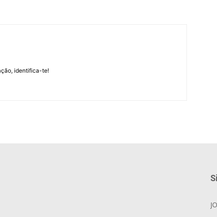
m
ção, identifica-te!
S
J