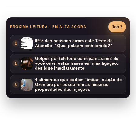
Top 3
PRÓXIMA LEITURA - EM ALTA AGORA
99% das pessoas erram este Teste de
1
Atenção: “Qual palavra está errada?”
Golpes por telefone começam assim: Se
você ouvir estas frases em uma ligação,
2
desligue imediatamente
4 alimentos que podem “imitar” a ação do
Ozempic por possuírem as mesmas
3
propriedades das injeções