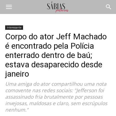
Interessante
Corpo do ator Jeff Machado
é encontrado pela Polícia
enterrado dentro de baú;
estava desaparecido desde
janeiro
Uma amiga do ator compartilhou uma nota
comovente nas redes sociais: "Jefferson foi
assassinado fria brutalmente por pessoas
invejosas, maldosas e claro, sem escrúpulos
nenhum."